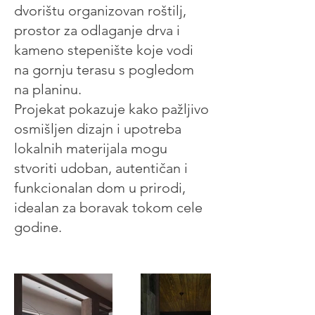
dvorištu organizovan roštilj,
prostor za odlaganje drva i
kameno stepenište koje vodi
na gornju terasu s pogledom
na planinu.
Projekat pokazuje kako pažljivo
osmišljen dizajn i upotreba
lokalnih materijala mogu
stvoriti udoban, autentičan i
funkcionalan dom u prirodi,
idealan za boravak tokom cele
godine.