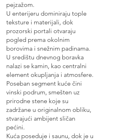
pejzažom.
U enterijeru dominiraju tople
teksture i materijali, dok
prozorski portali otvaraju
pogled prema okolnim
borovima i snežnim padinama.
U središtu dnevnog boravka
nalazi se kamin, kao centralni
element okupljanja i atmosfere.
Poseban segment kuće čini
vinski podrum, smešten uz
prirodne stene koje su
zadržane u originalnom obliku,
stvarajući ambijent sličan
pećini.
Kuća poseduje i saunu, dok je u