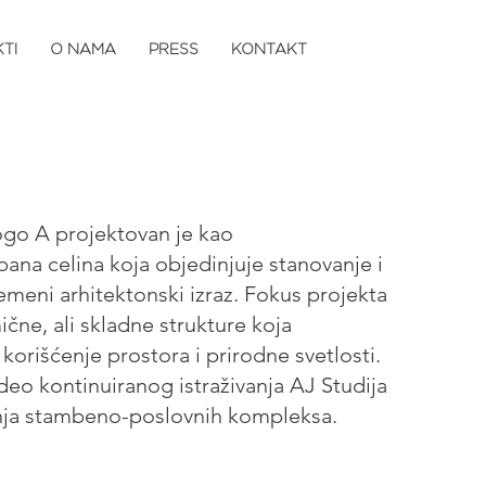
TI
O NAMA
PRESS
KONTAKT
go A projektovan je kao
bana celina koja objedinjuje stanovanje i
emeni arhitektonski izraz. Fokus projekta
ične, ali skladne strukture koja
orišćenje prostora i prirodne svetlosti.
deo kontinuiranog istraživanja AJ Studija
anja stambeno-poslovnih kompleksa.