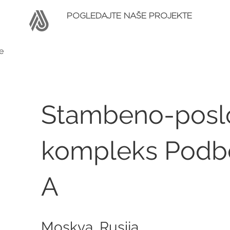
POGLEDAJTE NAŠE PROJEKTE
e
Stambeno-posl
kompleks Podb
A
Moskva, Rusija