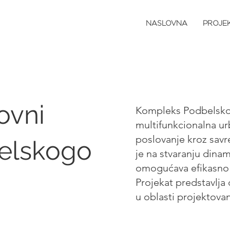
NASLOVNA
PROJEK
ovni
Kompleks Podbelsko
multifunkcionalna ur
poslovanje kroz savr
elskogo
je na stvaranju dinam
omogućava efikasno k
Projekat predstavlja 
u oblasti projektov